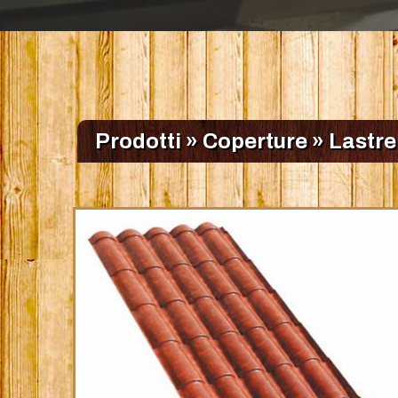
Prodotti
»
Coperture
»
Lastre